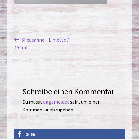
Beitragsnavigation
Vorheriger
Sheasahne – Limette /
Beitrag:
150ml
Schreibe einen Kommentar
Du musst
angemeldet
sein, um einen
Kommentar abzugeben.
teilen