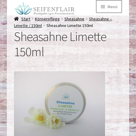
Zur
Zum
Menü
Navigation
Inhalt
springen
springen
Start
Körperpflege
Sheasahne
Sheasahne –
Startseite
Limette / 150ml
Sheasahne Limette 150ml
Sheasahne Limette
Über mich
Märkte
150ml
Kontaktformular
Kategorien
Untermen