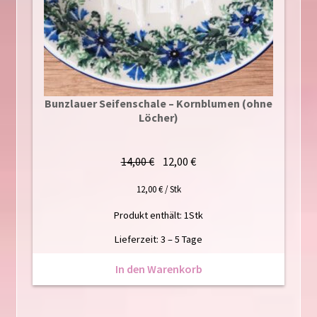
Bunzlauer Seifenschale – Kornblumen (ohne
Löcher)
Ursprünglicher
Aktueller
14,00
€
12,00
€
Preis
Preis
12,00
€
/
Stk
war:
ist:
14,00 €
12,00 €.
Produkt enthält: 1
Stk
Lieferzeit:
3 – 5 Tage
In den Warenkorb