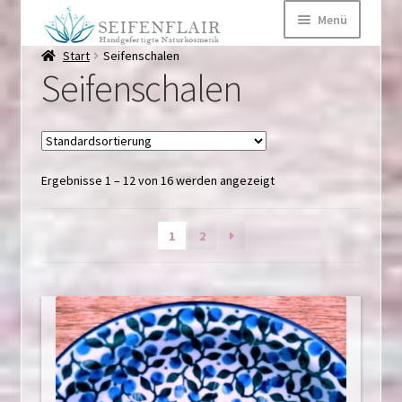
Zur
Zum
Menü
Navigation
Inhalt
springen
springen
Start
Seifenschalen
Startseite
Seifenschalen
Über mich
Märkte
Kontaktformular
Ergebnisse 1 – 12 von 16 werden angezeigt
Kategorien
Untermen
1
2