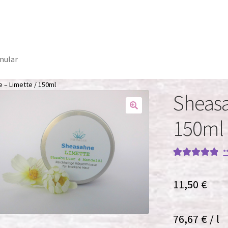
mular
 – Limette / 150ml
Sheasa
150ml
*
Bewertet mit
1
5
von 5,
11,50
€
basierend auf
Kundenbewe
rtung
76,67
€
/
l