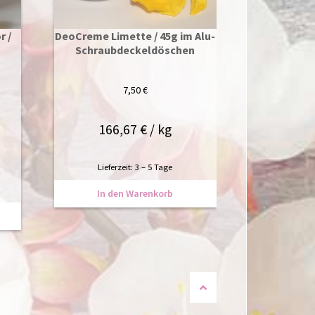
r /
DeoCreme Limette / 45g im Alu-
Schraubdeckeldöschen
7,50
€
166,67
€
/
kg
Lieferzeit:
3 – 5 Tage
In den Warenkorb