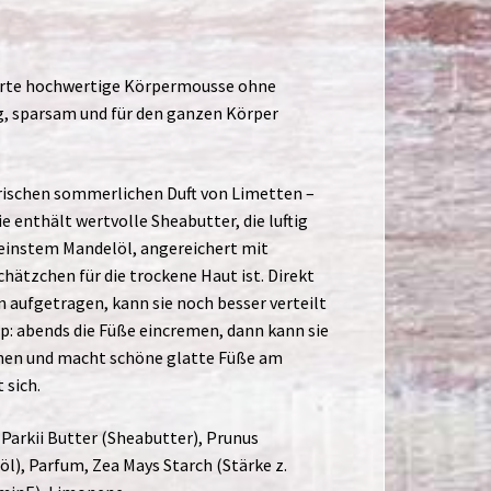
zarte hochwertige Körpermousse ohne
tig, sparsam und für den ganzen Körper
ischen sommerlichen Duft von Limetten –
e enthält wertvolle Sheabutter, die luftig
feinstem Mandelöl, angereichert mit
hätzchen für die trockene Haut ist. Direkt
aufgetragen, kann sie noch besser verteilt
pp: abends die Füße eincremen, dann kann sie
hen und macht schöne glatte Füße am
sich.
arkii Butter (Sheabutter), Prunus
l), Parfum, Zea Mays Starch (Stärke z.