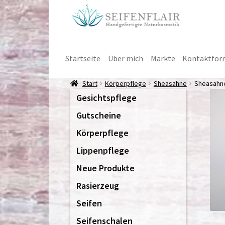
Zur
Zum
Navigation
Inhalt
springen
springen
Startseite
Über mich
Märkte
Kontaktfor
Start
Körperpflege
Sheasahne
Sheasahne
Gesichtspflege
Gutscheine
Körperpflege
Lippenpflege
Neue Produkte
Rasierzeug
Seifen
Seifenschalen