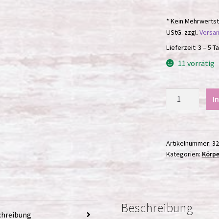
* Kein Mehrwertst
UStG.
zzgl.
Versa
Lieferzeit:
3 – 5 T
11 vorrätig
Sheasahne
I
-
Limette
/
150ml
Artikelnummer:
32
Kategorien:
Körpe
Menge
Beschreibung
chreibung