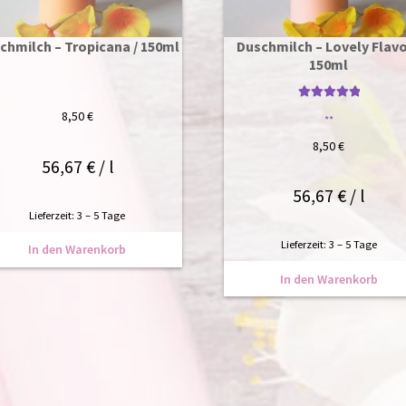
chmilch – Tropicana / 150ml
Duschmilch – Lovely Flavo
150ml
Bewertet mit
8,50
€
**
5
von 5
8,50
€
56,67
€
/
l
56,67
€
/
l
Lieferzeit:
3 – 5 Tage
Lieferzeit:
3 – 5 Tage
In den Warenkorb
In den Warenkorb