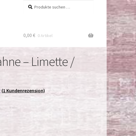
Suchen
Suchen
nach:
0,00
€
0 Artikel
hne – Limette /
(
1
Kundenrezension)
*