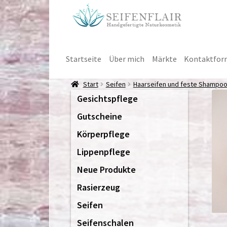
Zur
Zum
Navigation
Inhalt
springen
springen
Startseite
Über mich
Märkte
Kontaktfor
Start
Seifen
Haarseifen und feste Shampo
Gesichtspflege
Gutscheine
Körperpflege
Lippenpflege
Neue Produkte
Rasierzeug
Seifen
Seifenschalen