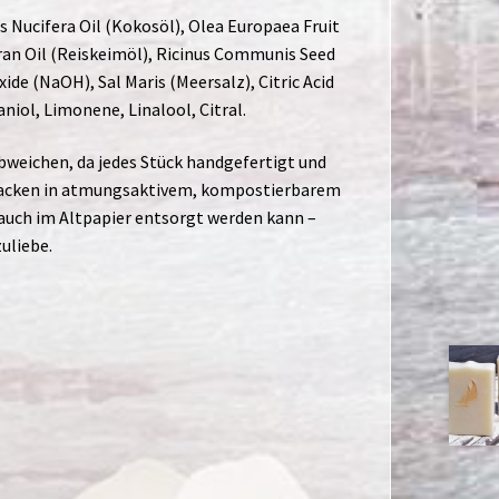
os Nucifera Oil (Kokosöl), Olea Europaea Fruit
Bran Oil (Reiskeimöl), Ricinus Communis Seed
ide (NaOH), Sal Maris (Meersalz), Citric Acid
niol, Limonene, Linalool, Citral.
abweichen, da jedes Stück handgefertigt und
erpacken in atmungsaktivem, kompostierbarem
auch im Altpapier entsorgt werden kann –
uliebe.