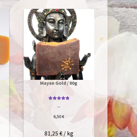
Mayan Gold / 80g
Bewertet mit
**
5
von 5
6,50
€
81,25
€
/
kg