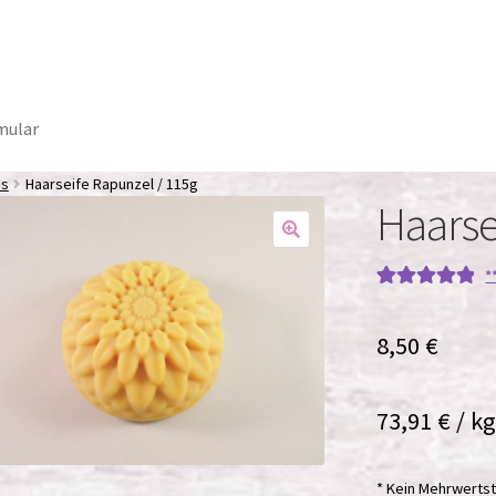
mular
os
Haarseife Rapunzel / 115g
Haarse
*
Bewertet mit
1
5.00
von 5,
8,50
€
basierend auf
Kundenbewe
rtung
73,91
€
/
kg
* Kein Mehrwertst