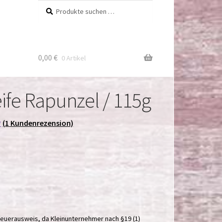
Suchen
Suchen
nach:
0,00
€
0 Artikel
ife Rapunzel / 115g
(
1
Kundenrezension)
*
euerausweis, da Kleinunternehmer nach §19 (1)