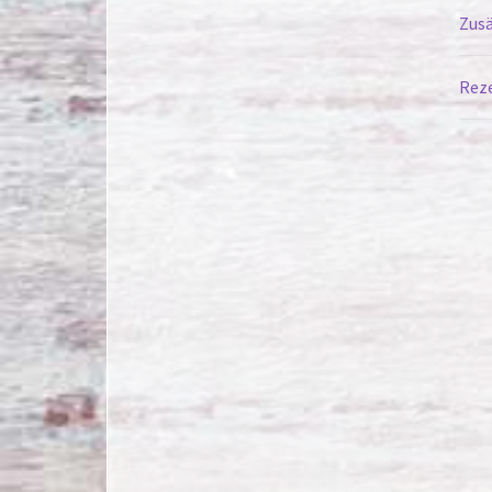
Zusä
Reze