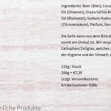
Ingredients: Beer (Bier), Coc
Oil (Olivenöl), Oryza Sativa 
Oil (Rizinusöl), Sodium Hydrox
(Zitronensäure), Parfum, Gera
Die Seife kann von dem Bild 
somit ein Unikat ist. Wir v
Cellophan/Zellglas, welches 
der Hygiene und der Umwelt z
115g/ Stück
100g = €7,39
(zzgl. Versandkosten)
Artikelnummer: 028b
nliche Produkte