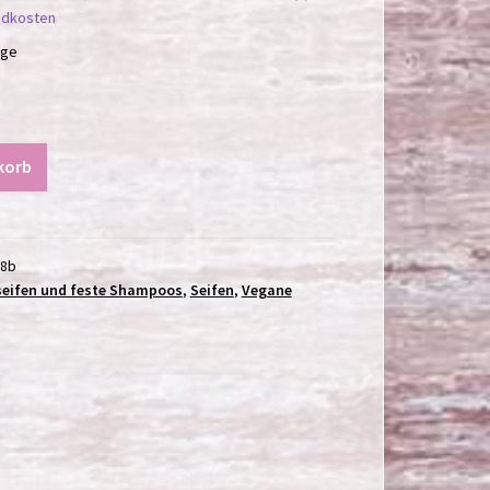
ndkosten
age
korb
28b
eifen und feste Shampoos
,
Seifen
,
Vegane