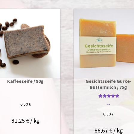
Kaffeeseife / 80g
Gesichtsseife Gurke-
Buttermilch / 75g
Bewertet mit
6,50
€
**
5.00
von 5
6,50
€
81,25
€
/
kg
86,67
€
/
kg