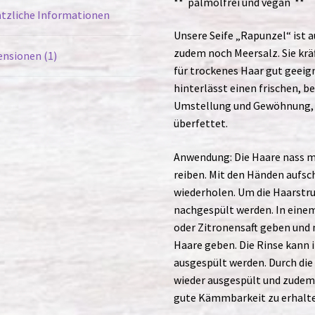
** palmölfrei und vegan **
tzliche Informationen
Unsere Seife „Rapunzel“ ist 
zudem noch Meersalz. Sie kräf
nsionen (1)
für trockenes Haar gut geeig
hinterlässt einen frischen, be
Umstellung und Gewöhnung, ab
überfettet.
Anwendung: Die Haare nass ma
reiben. Mit den Händen aufs
wiederholen. Um die Haarstru
nachgespült werden. In einem
oder Zitronensaft geben und 
Haare geben. Die Rinse kann 
ausgespült werden. Durch die
wieder ausgespült und zudem 
gute Kämmbarkeit zu erhalt