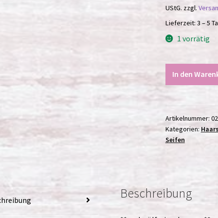
UStG.
zzgl.
Versa
Lieferzeit:
3 – 5 T
1 vorrätig
Haarseife
In den Waren
Rapunzel
/
115g
Menge
Artikelnummer:
0
Kategorien:
Haars
Seifen
Beschreibung
chreibung