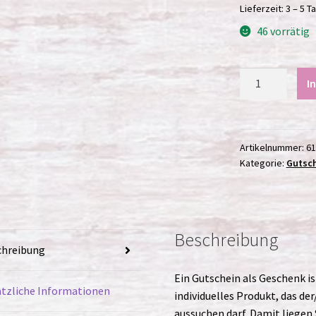
Lieferzeit:
3 – 5 T
46 vorrätig
Gutschein
I
€15
Menge
Artikelnummer:
61
Kategorie:
Gutsc
Beschreibung
chreibung
Ein Gutschein als Geschenk is
tzliche Informationen
individuelles Produkt, das de
aussuchen darf. Damit liegen 