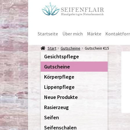
Zur
Zum
Navigation
Inhalt
springen
springen
Startseite
Über mich
Märkte
Kontaktfor
Start
Gutscheine
Gutschein €15
Gesichtspflege
Gutscheine
Körperpflege
Lippenpflege
Neue Produkte
Rasierzeug
Seifen
Seifenschalen