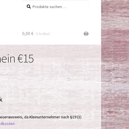
Suchen
Suchen
nach:
0,00
€
0 Artikel
ein €15
k
euerausweis, da Kleinunternehmer nach §19 (1)
ndkosten