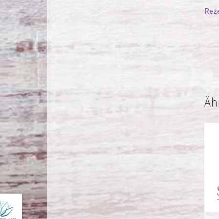
Reze
Äh