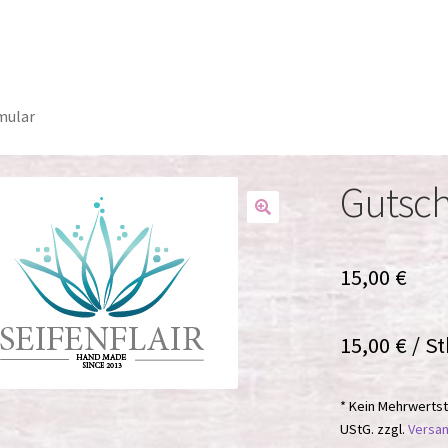
mular
Gutsch
15,00
€
15,00
€
/
St
* Kein Mehrwertst
UStG.
zzgl.
Versa