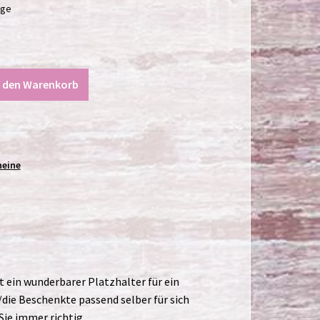
age
n den Warenkorb
heine
t ein wunderbarer Platzhalter für ein
r/die Beschenkte passend selber für sich
Sie immer richtig.