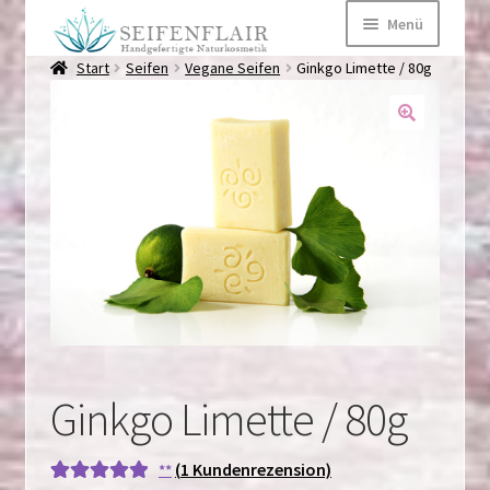
Zur
Zum
Menü
Navigation
Inhalt
springen
springen
Start
Seifen
Vegane Seifen
Ginkgo Limette / 80g
Startseite
Über mich
Märkte
Kontaktformular
Kategorien
Untermen
Ginkgo Limette / 80g
(
1
Kundenrezension)
**