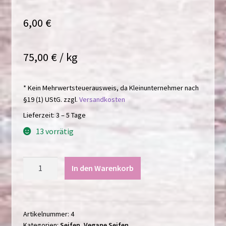
Bewertet mit
1
5
von 5,
6,00
€
basierend auf
Kundenbewe
rtung
75,00
€
/
kg
* Kein Mehrwertsteuerausweis, da Kleinunternehmer nach
§19 (1) UStG.
zzgl.
Versandkosten
Lieferzeit:
3 – 5 Tage
13 vorrätig
Ginkgo
In den Warenkorb
Limette
/
80g
Menge
Artikelnummer:
4
Kategorien:
Seifen
,
Vegane Seifen