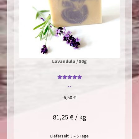
Lavandula / 80g
Bewertet mit
**
5
von 5
6,50
€
81,25
€
/
kg
Lieferzeit:
3 – 5 Tage