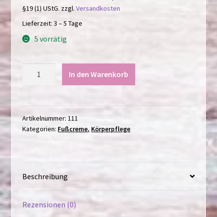
§19 (1) UStG.
zzgl.
Versandkosten
Lieferzeit:
3 – 5 Tage
5 vorrätig
Fußcreme
In den Warenkorb
Grapefruit
/
75ml
Menge
Artikelnummer:
111
Kategorien:
Fußcreme
,
Körperpflege
Beschreibung
Rezensionen (0)