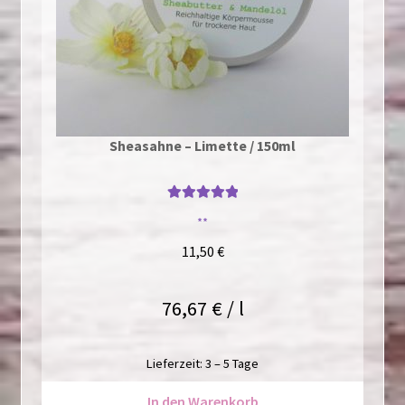
Sheasahne – Limette / 150ml
Bewertet mit
**
5
von 5
11,50
€
76,67
€
/
l
Lieferzeit:
3 – 5 Tage
In den Warenkorb