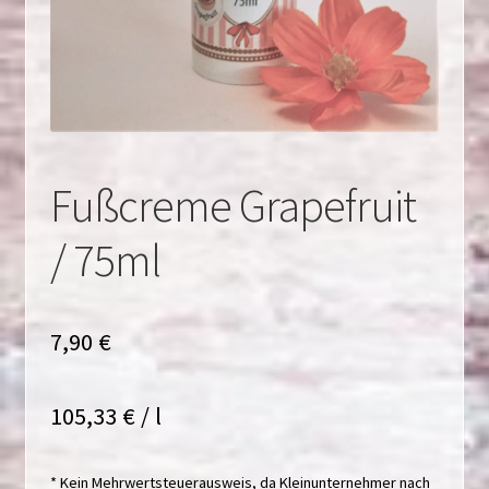
Fußcreme Grapefruit
/ 75ml
7,90
€
105,33
€
/
l
* Kein Mehrwertsteuerausweis, da Kleinunternehmer nach