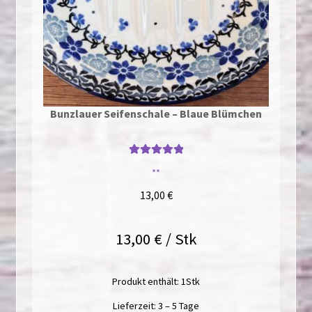
Bunzlauer Seifenschale – Blaue Blümchen
Bewertet mit
**
5
von 5
13,00
€
13,00
€
/
Stk
Produkt enthält: 1
Stk
Lieferzeit:
3 – 5 Tage