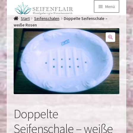
Zur
Zum
Menü
Navigation
Inhalt
springen
springen
Start
Seifenschalen
Doppelte Seifenschale –
Startseite
weiße Rosen
Über mich
Märkte
Kontaktformular
Kategorien
Untermen
Doppelte
Seifenschale – weiße