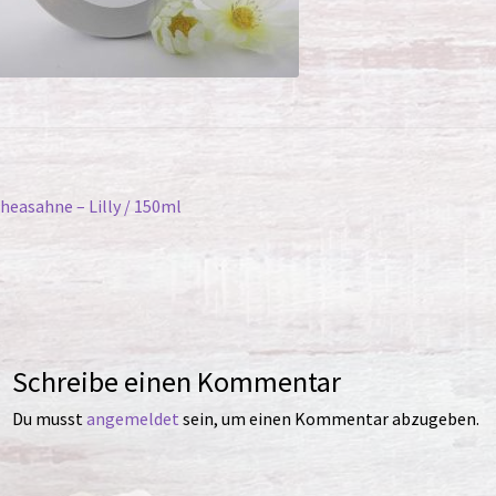
itragsnavigation
orheriger
heasahne – Lilly / 150ml
eitrag:
Schreibe einen Kommentar
Du musst
angemeldet
sein, um einen Kommentar abzugeben.