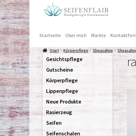
Zur
Zum
Navigation
Inhalt
springen
springen
Startseite
Über mich
Märkte
Kontaktfor
Start
Körperpflege
Sheasahne
Sheasahne 
ra
Gesichtspflege
Gutscheine
Körperpflege
Lippenpflege
Neue Produkte
Rasierzeug
Seifen
Seifenschalen