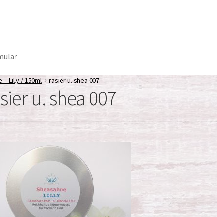
mular
– Lilly / 150ml
rasier u. shea 007
sier u. shea 007